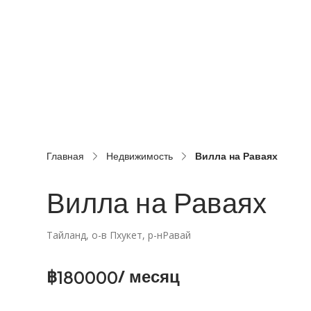
Смотреть галерею
Главная
Недвижимость
Вилла на Раваях
Вилла на Раваях
Тайланд, о-в Пхукет, р-н
Равай
180000
฿
/ месяц